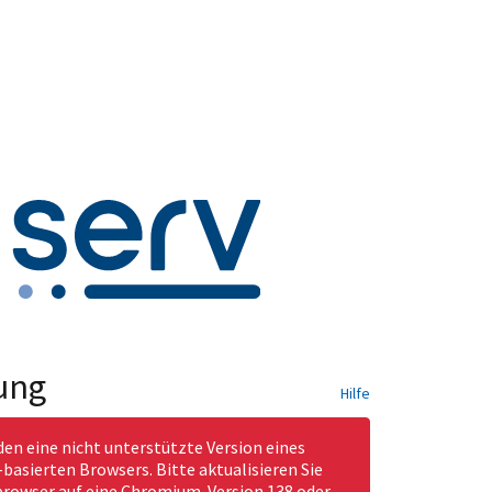
ung
Hilfe
den eine nicht unterstützte Version eines
asierten Browsers. Bitte aktualisieren Sie
rowser auf eine Chromium-Version 138 oder